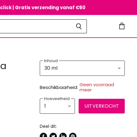
tclick | Gratis verzending vanaf €50
Winkel
bekijke
Inhoud
na
Geen voorraad
Beschikbaarheid:
meer
Hoeveelheid
UITVERKOCHT
Deel dit: