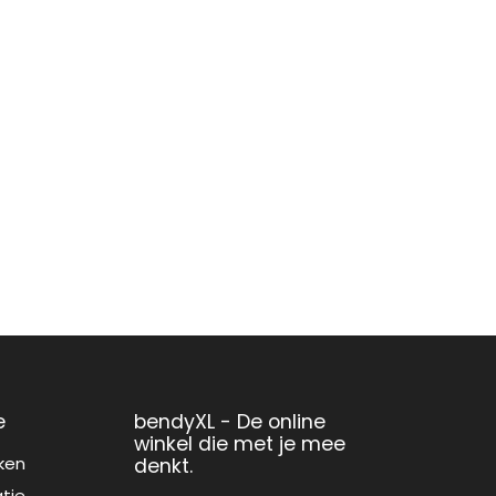
e
bendyXL - De online
winkel die met je mee
ken
denkt.
atie