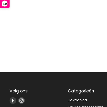
7,9
Volg ons
Categorieën
Elektronica
Vind
Vind
ons
ons
Keuken accessoires