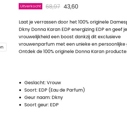
Oorspronkelijke prijs
Huidige prijs
68,97
43,60
Uitverkocht
Laat je verrassen door het
100% originele Dame
Dkny Donna Karan EDP energizing EDP
en geef j
vrouwelijkheid een boost dankzij dit exclusieve
vrouwenparfum
met een unieke en persoonlijke 
en
Ontdek de
100% originele Donna Karan producte
Geslacht: Vrouw
Soort: EDP (Eau de Parfum)
Geur naam: Dkny
Soort geur: EDP