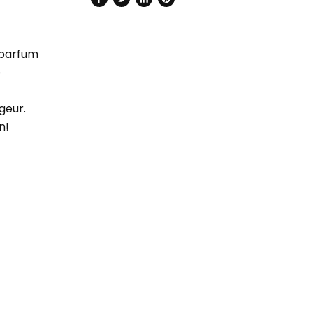
Delen
Tweet
Deel
Pin
via
op
op
op
Facebook
Twitter
LinkedIn
Pinterest
sparfum
e
geur.
n
!