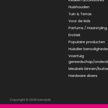
op
op
Huishouden
Facebook
Instagram
Tuin & Terras
Voor de kids
Parfums / Haarstyling
Erotiek
Populaire producten
Huisdier benodighede
Voertuig
gereedschap/onderd
Meubels binnen/buite
Hardware divers
Copyright © 2026 bendyXL.