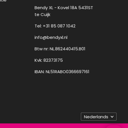
Bendy XL - Kovel 18A 5431ST
te Cuijk
Tel: +31 85 087 1042
info@bendyxl.nl
Btw nr: NL.862440415.B01
Kvk: 82373175
IBAN: NL51RABO0366697161
Taal
Nederlands