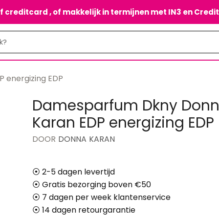
of creditcard , of makkelijk in termijnen met IN3 en Credi
 energizing EDP
Damesparfum Dkny Don
Karan EDP energizing EDP
DOOR
DONNA KARAN
⦿ 2-5 dagen levertijd
⦿ Gratis bezorging boven €50
⦿ 7 dagen per week klantenservice
⦿ 14 dagen retourgarantie