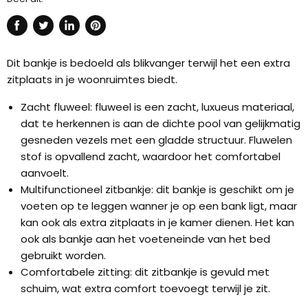
Delen
Tweet
Deel
Pin
via
op
op
op
Dit bankje is bedoeld als blikvanger terwijl het een extra
Facebook
Twitter
LinkedIn
Pinterest
zitplaats in je woonruimtes biedt.
Zacht fluweel: fluweel is een zacht, luxueus materiaal,
dat te herkennen is aan de dichte pool van gelijkmatig
gesneden vezels met een gladde structuur. Fluwelen
stof is opvallend zacht, waardoor het comfortabel
aanvoelt.
Multifunctioneel zitbankje: dit bankje is geschikt om je
voeten op te leggen wanner je op een bank ligt, maar
kan ook als extra zitplaats in je kamer dienen. Het kan
ook als bankje aan het voeteneinde van het bed
gebruikt worden.
Comfortabele zitting: dit zitbankje is gevuld met
schuim, wat extra comfort toevoegt terwijl je zit.