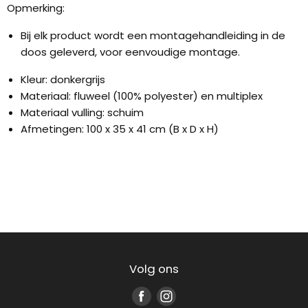
Opmerking:
Bij elk product wordt een montagehandleiding in de
doos geleverd, voor eenvoudige montage.
Kleur: donkergrijs
Materiaal: fluweel (100% polyester) en multiplex
Materiaal vulling: schuim
Afmetingen: 100 x 35 x 41 cm (B x D x H)
Volg ons
Vind
Vind