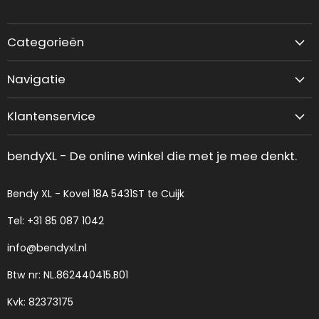
ons
ons
op
op
Facebook
Instagram
Categorieën
Elektronica
Navigatie
Keuken accessoires
Algemene voorwaarden
Huishouden
Klantenservice
Ruilen en Retourneren
Tuin & Terras
Account aanmaken
Bestel- en levervoorwaarden
Voor de kids
bendyXL - De online winkel die met je mee denkt.
Betalingsinformatie
Privacy Policy
Parfums / Haarstyling
Klachten
Veelgestelde vragen (FAQ)
Bendy XL - Kovel 18A 5431ST te Cuijk
Erotiek
Contact
Populaire producten
Tel: +31 85 087 1042
Over ons
Huisdier benodigheden
info@bendyxl.nl
Volg je bestelling
Voertuig gereedschap/onderdelen
Btw nr: NL.862440415.B01
B2B
Meubels binnen/buiten
Kvk: 82373175
Hardware divers