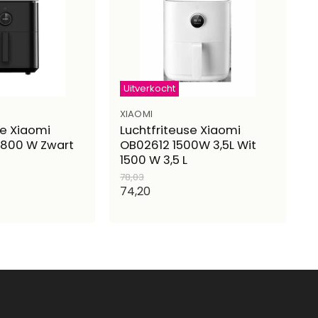
Uitverkocht
XIAOMI
se Xiaomi
Luchtfriteuse Xiaomi
1800 W Zwart
OB02612 1500W 3,5L Wit
1500 W 3,5 L
e
Oorspronkelijke
78,03
prijs
Huidige
74,20
prijs