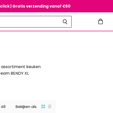
tclick | Gratis verzending vanaf €50
Winkel
bekijke
d assortiment keuken
 Team BENDY XL
Bekijken als
48