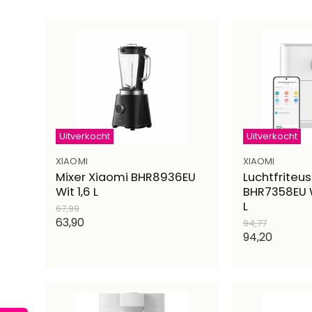
Uitverkocht
Uitverkocht
XIAOMI
XIAOMI
Mixer Xiaomi BHR8936EU
Luchtfriteu
Wit 1,6 L
BHR7358EU W
L
Oorspronkelijke
67,99
prijs
Huidige
63,90
Oorspronkelijk
94,77
prijs
Huidige
94,20
prijs
prijs