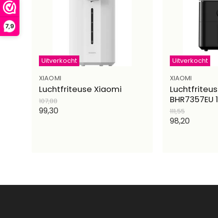
7,9
Uitverkocht
Uitverkocht
XIAOMI
XIAOMI
Luchtfriteuse Xiaomi
Luchtfriteu
BHR7357EU 
Oorspronkelijke
107,88
prijs
Huidige
99,30
Oorspronkelijk
111,55
prijs
Huidige
98,20
prijs
prijs