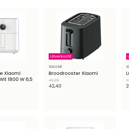
Uitverkocht
XIAOMI
X
se Xiaomi
Broodrooster Xiaomi
L
it 1800 W 6,5
Oorspronkelijke
O
49,26
3
prijs
pr
Huidige
H
42,40
2
prijs
p
e