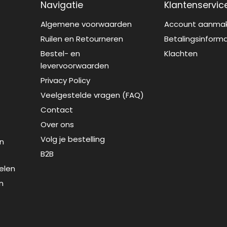
Navigatie
Klantenservic
Algemene voorwaarden
Account aanma
Ruilen en Retourneren
Betalingsinform
Bestel- en
Klachten
levervoorwaarden
Privacy Policy
Veelgestelde vragen (FAQ)
Contact
Over ons
Volg je bestelling
n
B2B
elen
n