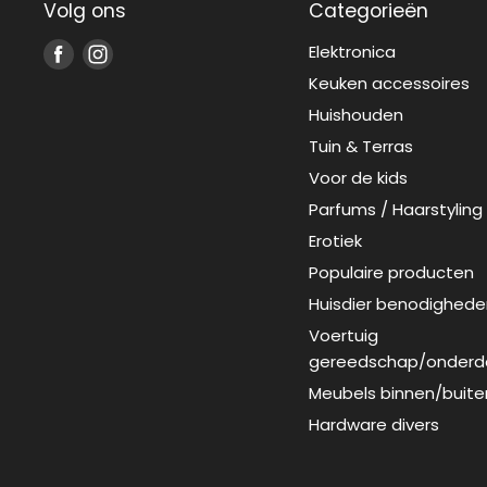
Volg ons
Categorieën
Elektronica
Vind
Vind
ons
ons
Keuken accessoires
op
op
Huishouden
Facebook
Instagram
Tuin & Terras
Voor de kids
Parfums / Haarstyling
Erotiek
Populaire producten
Huisdier benodighede
Voertuig
gereedschap/onderd
Meubels binnen/buite
Hardware divers