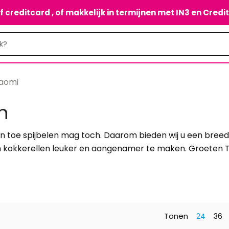
of creditcard , of makkelijk in termijnen met IN3 en Credi
aomi
n
en toe spijbelen mag toch. Daarom bieden wij u een bree
 en kokkerellen leuker en aangenamer te maken. Groeten
Tonen
24
36