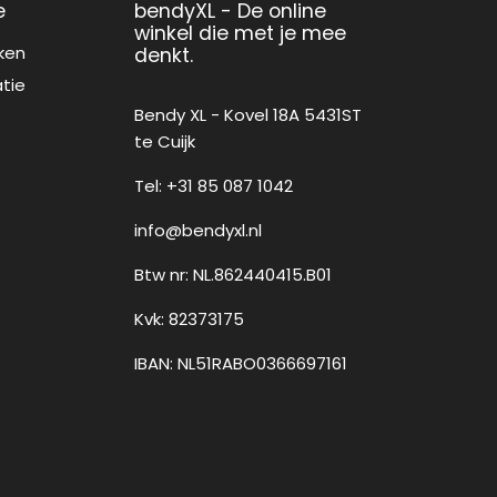
e
bendyXL - De online
winkel die met je mee
ken
denkt.
atie
Bendy XL - Kovel 18A 5431ST
te Cuijk
Tel: +31 85 087 1042
info@bendyxl.nl
Btw nr: NL.862440415.B01
Kvk: 82373175
IBAN: NL51RABO0366697161